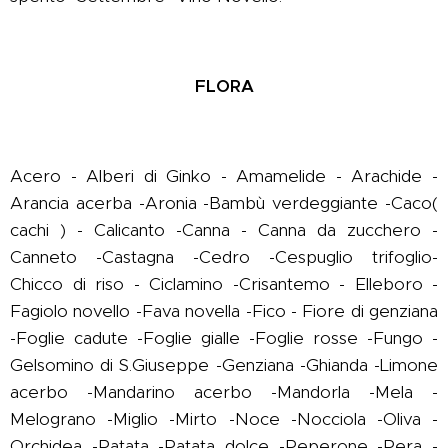
FLORA
Acero - Alberi di Ginko - Amamelide - Arachide -
Arancia acerba -Aronia -Bambù verdeggiante -Caco(
cachi ) - Calicanto -Canna - Canna da zucchero -
Canneto -Castagna -Cedro -Cespuglio trifoglio-
Chicco di riso - Ciclamino -Crisantemo - Elleboro -
Fagiolo novello -Fava novella -Fico - Fiore di genziana
-Foglie cadute -Foglie gialle -Foglie rosse -Fungo -
Gelsomino di S.Giuseppe -Genziana -Ghianda -Limone
acerbo -Mandarino acerbo -Mandorla -Mela -
Melograno -Miglio -Mirto -Noce -Nocciola -Oliva -
Orchidea -Patata -Patata dolce -Peperone -Pera -