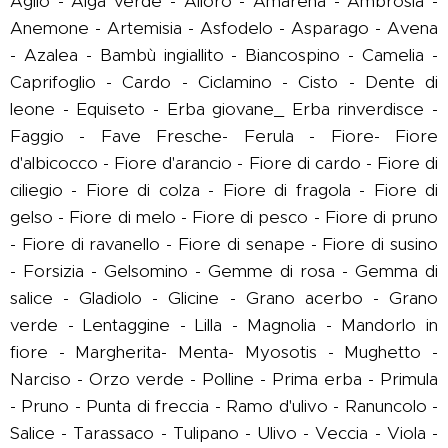
Aglio - Alga verde - Alloro - Amarena - Ambrosia -
Anemone - Artemisia - Asfodelo - Asparago - Avena
- Azalea - Bambù ingiallito - Biancospino - Camelia -
Caprifoglio - Cardo - Ciclamino - Cisto - Dente di
leone - Equiseto - Erba giovane_ Erba rinverdisce -
Faggio - Fave Fresche- Ferula - Fiore- Fiore
d'albicocco - Fiore d'arancio - Fiore di cardo - Fiore di
ciliegio - Fiore di colza - Fiore di fragola - Fiore di
gelso - Fiore di melo - Fiore di pesco - Fiore di pruno
- Fiore di ravanello - Fiore di senape - Fiore di susino
- Forsizia - Gelsomino - Gemme di rosa - Gemma di
salice - Gladiolo - Glicine - Grano acerbo - Grano
verde - Lentaggine - Lilla - Magnolia - Mandorlo in
fiore - Margherita- Menta- Myosotis - Mughetto -
Narciso - Orzo verde - Polline - Prima erba - Primula
- Pruno - Punta di freccia - Ramo d'ulivo - Ranuncolo -
Salice - Tarassaco - Tulipano - Ulivo - Veccia - Viola -