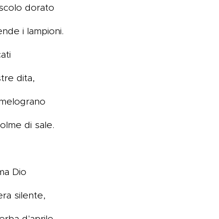
uscolo dorato
nde i lampioni.
ati
tre dita,
di melograno
olme di sale.
ma Dio
ra silente,
erba d'aprile