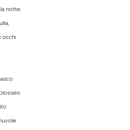
lla notte.
lla,
 occhi
masco
olosseo.
ito
nuvole