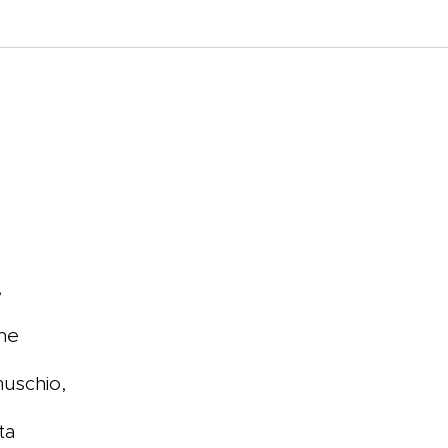
,
ne
muschio,
ta