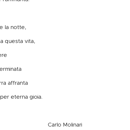
e la notte,
a questa vita,
tere
germinata
ra affranta
per eterna gioia.
Carlo Molinari