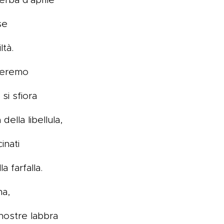
se
ltà.
oreremo
 si sfiora
della libellula,
inati
la farfalla.
ma,
nostre labbra