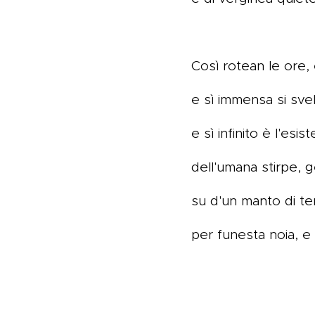
Così rotean le ore, 
e sì immensa si svel
e sì infinito è l'esis
dell'umana stirpe, 
su d'un manto di ter
per funesta noia, e 