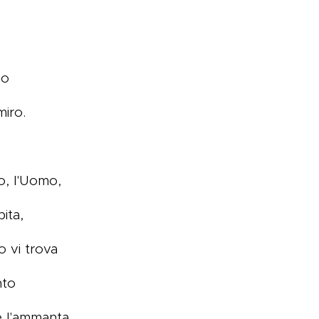
io
miro.
o, l'Uomo,
ita,
o vi trova
nto
e l'ammanta.